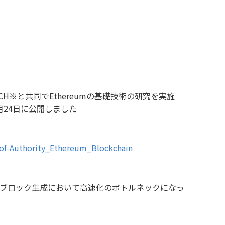
H※と共同でEthereumの基礎技術の研究を実施
を2020年3月24日に公開しました
-of-Authority_Ethereum_Blockchain
ン・ブロック生成において高速化のボトルネックになっ