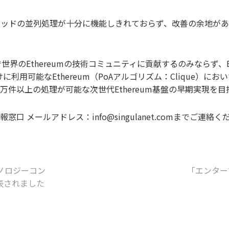
Uスレッドの並列処理が十分に機能しきれておらず、改善の余地が
ることで世界のEthereumの技術コミュニティに貢献するのみならず
用可能なEthereum（PoAアルゴリズム：Clique）にお
件以上の処理が可能な次世代Ethereum基盤の早期実現を目
窓口 メールアドレス：info@singulanet.comまでご連絡
ノロジーコン
「エンター
表されました